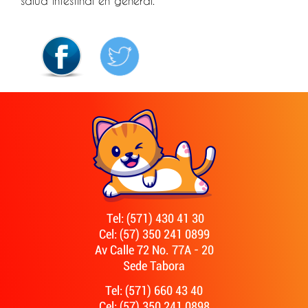
salud intestinal en general.
Tel: (571) 430 41 30
Cel: (57) 350 241 0899
Av Calle 72 No. 77A - 20
Sede Tabora
Tel: (571) 660 43 40
Cel: (57) 350 241 0898