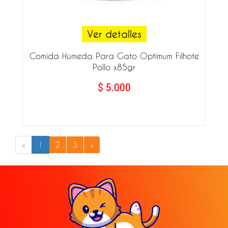
Ver detalles
Comida Húmeda Para Gato Optimum Filhote
Pollo x85gr
$ 5.000
«
1
2
3
»