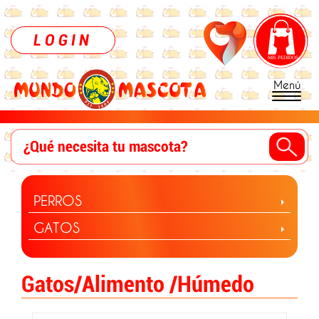
LOGIN
Menú
PERROS
GATOS
Gatos/Alimento /Húmedo